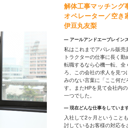
解体工事マッチング
オペレーター／空き
伊豆丸友梨
アールアンドエーブレイン
私はこれまでアパレル販売
トラクターの仕事に長く勤
転職するなら心機一転、全
ろ、この会社の求人を見つ
みのない言葉に「ここ何だ
す。またHPを見て会社内
一つでした。
現在どんな仕事をしていま
入社して2ヶ月ということ
討しているお客様の対応を